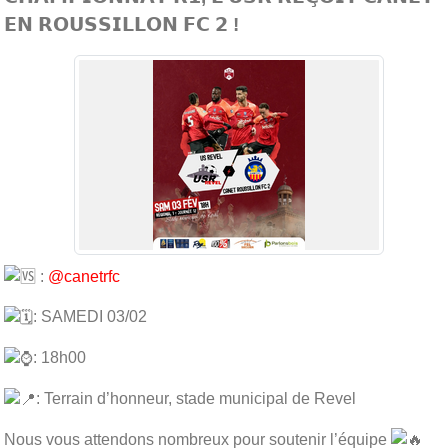
𝗘𝗡 𝗥𝗢𝗨𝗦𝗦𝗜𝗟𝗟𝗢𝗡 𝗙𝗖 𝟮 !
:
@canetrfc
: SAMEDI 03/02
: 18h00
: Terrain d’honneur, stade municipal de Revel
Nous vous attendons nombreux pour soutenir l’équipe