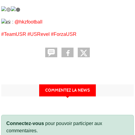
:
@hkzfootball
#TeamUSR
#USRevel
#ForzaUSR
COMMENTEZ LA NEWS
Connectez-vous
pour pouvoir participer aux
commentaires.