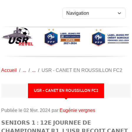
Panneau de gestion des cookies
Accueil
USR - CANET EN ROUSSILLON FC2
USR - CANET EN ROUSSILLON FC2
Publiée le
02 févr. 2024
par
Eugénie vergnes
𝗦𝗘𝗡𝗜𝗢𝗥𝗦 𝟭 : 𝟭𝟮𝗘 𝗝𝗢𝗨𝗥𝗡𝗘́𝗘 𝗗𝗘
𝗖𝗛𝗔𝗠𝗣𝗜𝗢𝗡𝗡𝗔𝗧 𝗥𝟭, 𝗟’𝗨𝗦𝗥 𝗥𝗘𝗖̧𝗢𝗜𝗧 𝗖𝗔𝗡𝗘𝗧