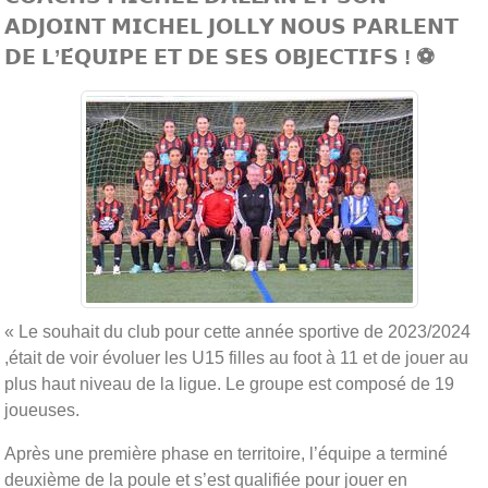
𝗔𝗗𝗝𝗢𝗜𝗡𝗧 𝗠𝗜𝗖𝗛𝗘𝗟 𝗝𝗢𝗟𝗟𝗬 𝗡𝗢𝗨𝗦 𝗣𝗔𝗥𝗟𝗘𝗡𝗧
𝗗𝗘 𝗟’𝗘́𝗤𝗨𝗜𝗣𝗘 𝗘𝗧 𝗗𝗘 𝗦𝗘𝗦 𝗢𝗕𝗝𝗘𝗖𝗧𝗜𝗙𝗦 ! ⚽️
« Le souhait du club pour cette année sportive de 2023/2024
,était de voir évoluer les U15 filles au foot à 11 et de jouer au
plus haut niveau de la ligue. Le groupe est composé de 19
joueuses.
Après une première phase en territoire, l’équipe a terminé
deuxième de la poule et s’est qualifiée pour jouer en