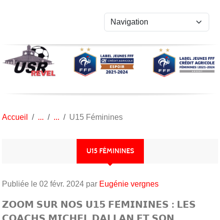
Panneau de gestion des cookies
Accueil
U15 Féminines
U15 FÉMININES
Publiée le
02 févr. 2024
par
Eugénie vergnes
𝗭𝗢𝗢𝗠 𝗦𝗨𝗥 𝗡𝗢𝗦 𝗨𝟭𝟱 𝗙𝗘́𝗠𝗜𝗡𝗜𝗡𝗘𝗦 : 𝗟𝗘𝗦
𝗖𝗢𝗔𝗖𝗛𝗦 𝗠𝗜𝗖𝗛𝗘𝗟 𝗗𝗔𝗟𝗟𝗔𝗡 𝗘𝗧 𝗦𝗢𝗡