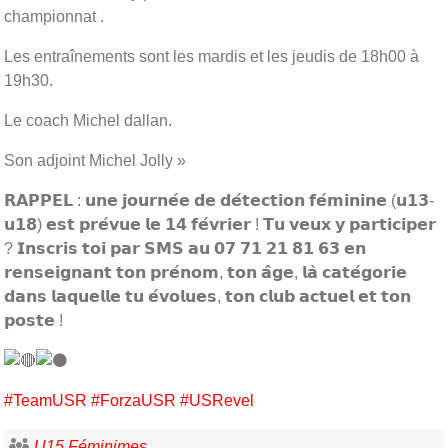
championnat .
Les entraînements sont les mardis et les jeudis de 18h00 à
19h30.
Le coach Michel dallan.
Son adjoint Michel Jolly »
𝗥𝗔𝗣𝗣𝗘𝗟 : 𝘂𝗻𝗲 𝗷𝗼𝘂𝗿𝗻𝗲́𝗲 𝗱𝗲 𝗱𝗲́𝘁𝗲𝗰𝘁𝗶𝗼𝗻 𝗳𝗲́𝗺𝗶𝗻𝗶𝗻𝗲 (𝘂𝟭𝟯-
𝘂𝟭𝟴) 𝗲𝘀𝘁 𝗽𝗿𝗲́𝘃𝘂𝗲 𝗹𝗲 𝟭𝟰 𝗳𝗲́𝘃𝗿𝗶𝗲𝗿 ! 𝗧𝘂 𝘃𝗲𝘂𝘅 𝘆 𝗽𝗮𝗿𝘁𝗶𝗰𝗶𝗽𝗲𝗿
? 𝗜𝗻𝘀𝗰𝗿𝗶𝘀 𝘁𝗼𝗶 𝗽𝗮𝗿 𝗦𝗠𝗦 𝗮𝘂 𝟬𝟳 𝟳𝟭 𝟮𝟭 𝟴𝟭 𝟲𝟯 𝗲𝗻
𝗿𝗲𝗻𝘀𝗲𝗶𝗴𝗻𝗮𝗻𝘁 𝘁𝗼𝗻 𝗽𝗿𝗲́𝗻𝗼𝗺, 𝘁𝗼𝗻 𝗮̂𝗴𝗲, 𝗹𝗮̀ 𝗰𝗮𝘁𝗲́𝗴𝗼𝗿𝗶𝗲
𝗱𝗮𝗻𝘀 𝗹𝗮𝗾𝘂𝗲𝗹𝗹𝗲 𝘁𝘂 𝗲́𝘃𝗼𝗹𝘂𝗲𝘀, 𝘁𝗼𝗻 𝗰𝗹𝘂𝗯 𝗮𝗰𝘁𝘂𝗲𝗹 𝗲𝘁 𝘁𝗼𝗻
𝗽𝗼𝘀𝘁𝗲 !
#TeamUSR
#ForzaUSR
#USRevel
U15 Féminimes