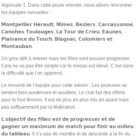
régionale 1. Dans cette poule relevée, nous allons rencontrer
les équipes suivantes :
𝗠𝗼𝗻𝘁𝗽𝗲𝗹𝗹𝗶𝗲𝗿 𝗛𝗲́𝗿𝗮𝘂𝗹𝘁, 𝗡𝗶̂𝗺𝗲𝘀, 𝗕𝗲𝘇𝗶𝗲𝗿𝘀, 𝗖𝗮𝗿𝗰𝗮𝘀𝘀𝗼𝗻𝗻𝗲,
𝗖𝗮𝗻𝗼𝗵𝗲𝘀 𝗧𝗼𝘂𝗹𝗼𝘂𝗴𝗲𝘀, 𝗟𝗮 𝗧𝗼𝘂𝗿 𝗱𝗲 𝗖𝗿𝗶𝗲𝘂, 𝗘𝗮𝘂𝗻𝗲𝘀,
𝗣𝗹𝗮𝗶𝘀𝗮𝗻𝗰𝗲 𝗱𝘂 𝗧𝗼𝘂𝗰𝗵, 𝗕𝗹𝗮𝗴𝗻𝗮𝗰, 𝗖𝗼𝗹𝗼𝗺𝗶𝗲𝗿𝘀 𝗲𝘁
𝗠𝗼𝗻𝘁𝗮𝘂𝗯𝗮𝗻.
Un gros défi à relever mais les filles vont pouvoir progresser.
Cela ne va pas être simple car le niveau est élevé. C’est dans
la difficulté que l’on apprend .
Le ressenti de l’équipe pour cette saison : Les joueuses se
sentent bien,soutenues et soudées. Le club fait des efforts
pour le foot féminin. Il est de plus en plus mis en avant mais
pas suffisamment par la fédération.
𝗟’𝗼𝗯𝗷𝗲𝗰𝘁𝗶𝗳 𝗱𝗲𝘀 𝗳𝗶𝗹𝗹𝗲𝘀 𝗲𝘀𝘁 𝗱𝗲 𝗽𝗿𝗼𝗴𝗿𝗲𝘀𝘀𝗲𝗿 𝗲𝘁 𝗱𝗲
𝗴𝗮𝗴𝗻𝗲𝗿 𝘂𝗻 𝗺𝗮𝘅𝗶𝗺𝘂𝗺 𝗱𝗲 𝗺𝗮𝘁𝗰𝗵 𝗽𝗼𝘂𝗿 𝗳𝗶𝗻𝗶𝗿 𝗮𝘂 𝗺𝗶𝗹𝗶𝗲𝘂
𝗱𝘂 𝘁𝗮𝗯𝗹𝗲𝗮𝘂. Il n’y pas de montée et de descente à la fin du