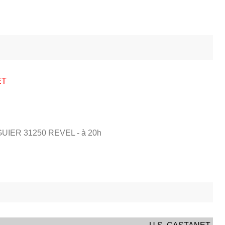
ET
GUIER
31250
REVEL
- à 20h