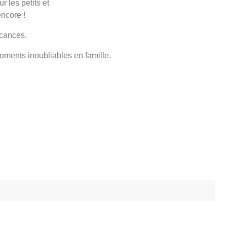
r les petits et
encore !
acances.
oments inoubliables en famille.