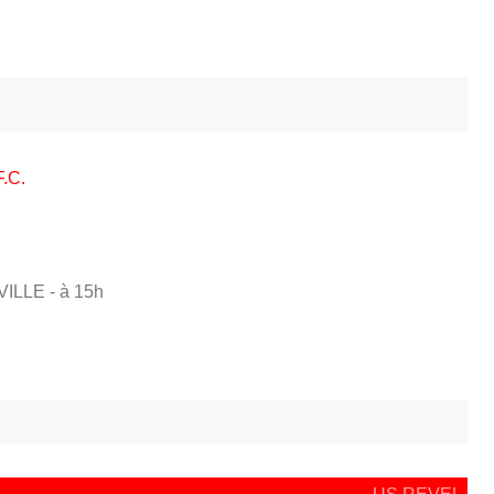
.C.
VILLE
- à 15h