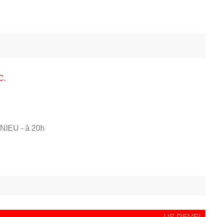
C.
NIEU
- à 20h