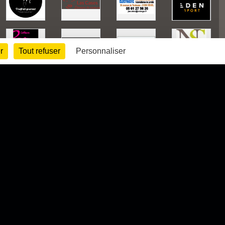
r
Tout refuser
Personnaliser
1030851
visites